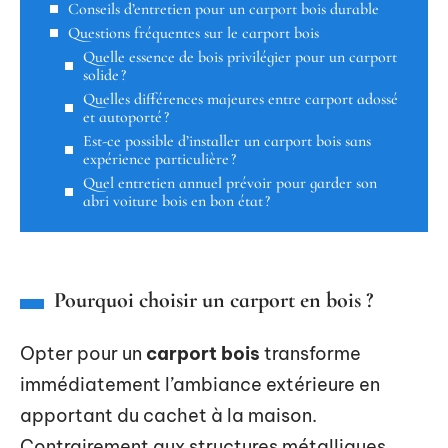
Conseils d’entretien pour un carport bois durable
Questions fréquentes sur le carport bois
Quelle essence de bois privilégier pour un carport
solide ?
Quelles différences majeures entre carport adossé
et autoporté ?
Est-ce possible d’installer un carport bois sans
expérience particulière ?
Quel entretien annuel prévoir pour garder son
abri voiture bois en bon état ?
Pourquoi choisir un carport en bois ?
Opter pour un
carport bois
transforme
immédiatement l’ambiance extérieure en
apportant du cachet à la maison.
Contrairement aux structures métalliques