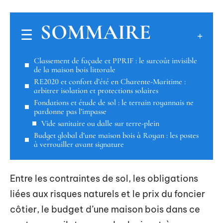
SOMMAIRE
Classement de façade et PPRIF : le surcoût invisible
de la maison bois littorale
RE2020 et confort d’été en Charente-Maritime :
arbitrer isolation et protections solaires
Fondations et étude de sol : le terrain royannais ne
pardonne pas l’impasse
Vide sanitaire ou dalle sur terre-plein
Budget global d’une maison bois à Royan : les postes
à verrouiller avant signature
Entre les contraintes de sol, les obligations
liées aux risques naturels et le prix du foncier
côtier, le budget d’une maison bois dans ce