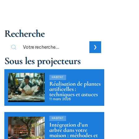
Recherche
Sous les projecteurs
HABITAT
Réalisation de plantes
artificelles :
techniques et astuces
11 mars 2026
HABITAT
Intégration d’un
arbre dans votre
maison : méthodes et