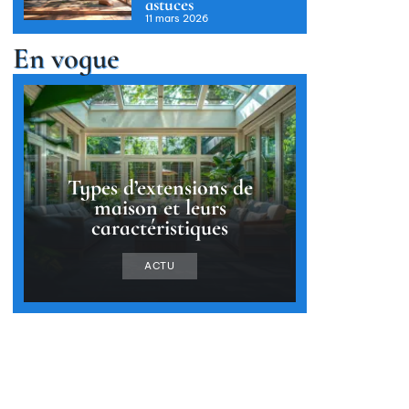
astuces
11 mars 2026
En vogue
Types d’extensions de
maison et leurs
caractéristiques
ACTU