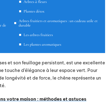
Arbres à fleurs
Plantes détox
Arbres fruitiers et aromatiques : un cadeau utile et
e de
durable
Les arbres fruitiers
Les plantes aromatiques
es et son feuillage persistant, est une excellente
ne touche d’élégance à leur espace vert. Pour
e longévité et de force, le chêne représente un
té.
ans votre maison : méthodes et astuces