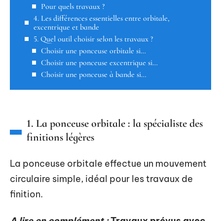
Pour quels travaux ?
4. Les différences essentielles entre orbitale,
excentrique et bande
5. Quel outil choisir selon les travaux ?
Choisir une ponceuse orbitale si…
Choisir une ponceuse excentrique si…
Choisir une ponceuse à bande si…
1. La ponceuse orbitale : la spécialiste des
finitions légères
La ponceuse orbitale effectue un mouvement
circulaire simple, idéal pour les travaux de
finition.
A lire en complément :
Travaux prévus avec