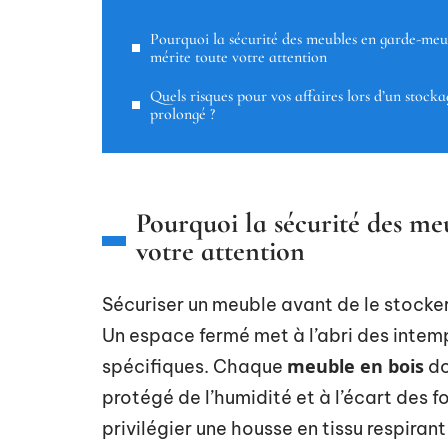
Pourquoi la sécurité des meubles en garde-meu
mérite toute votre attention
Quels risques pour vos affaires lors d’un stocka
prolongé ?
Pourquoi la sécurité des m
votre attention
Sécuriser un meuble avant de le stocke
Un espace fermé met à l’abri des intem
meuble en bois
spécifiques. Chaque
do
protégé de l’humidité et à l’écart des 
privilégier une housse en tissu respirant 