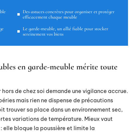
ble
Des astuces concrètes pour organiser et protéger
efficacement chaque meuble
ge
Le garde-meuble, un allié fiable pour stocker
sereinement vos biens
eubles en garde-meuble mérite toute
r hors de chez soi demande une vigilance accrue.
péries mais rien ne dispense de précautions
it trouver sa place dans un environnement sec,
fortes variations de température. Mieux vaut
: elle bloque la poussière et limite la