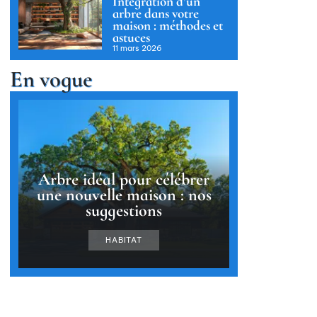
Intégration d’un
arbre dans votre
maison : méthodes et
astuces
11 mars 2026
En vogue
Arbre idéal pour célébrer
une nouvelle maison : nos
suggestions
HABITAT