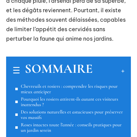
à chaque pluie, l’arsenal perd de sa superbe,
et les dégâts reviennent. Pourtant, il existe
des méthodes souvent délaissées, capables
de limiter l’appétit des cervidés sans
perturber la faune qui anime nos jardins.
SOMMAIRE
Chevreuils et rosiers : comprendre les risques pour
mieux anticiper
Pourquoi les rosiers attirent-ils autant ces visiteurs
inattendus ?
Des solutions naturelles et astucieuses pour préserver
vos massifs
Roses intactes toute l’année : conseils pratiques pour
un jardin serein