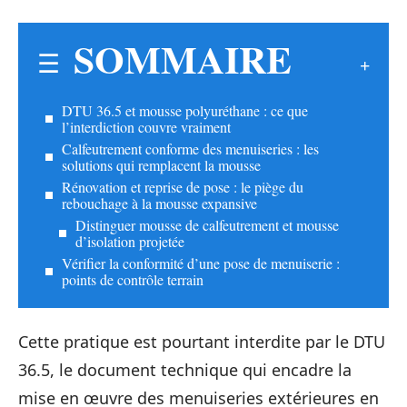
SOMMAIRE
DTU 36.5 et mousse polyuréthane : ce que
l’interdiction couvre vraiment
Calfeutrement conforme des menuiseries : les
solutions qui remplacent la mousse
Rénovation et reprise de pose : le piège du
rebouchage à la mousse expansive
Distinguer mousse de calfeutrement et mousse
d’isolation projetée
Vérifier la conformité d’une pose de menuiserie :
points de contrôle terrain
Cette pratique est pourtant interdite par le DTU
36.5, le document technique qui encadre la
mise en œuvre des menuiseries extérieures en