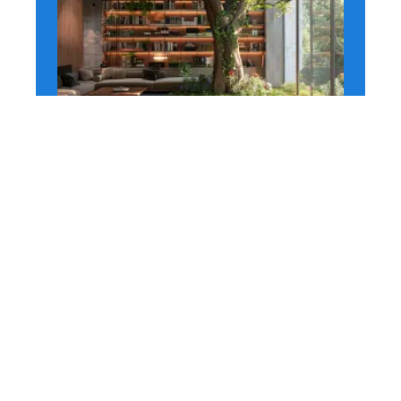
HABITAT
Intégration d’un arbre
dans votre maison :
méthodes et astuces
11 mars 2026
En vogue